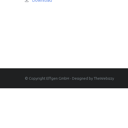
Download
© Copyright Effgen GmbH - Designed by TheWebizzy