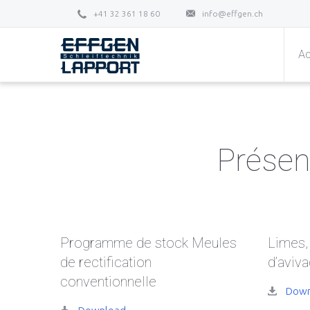
+41 32 361 18 60
info@effgen.ch
Ac
Présen
Programme de stock Meules
Limes,
de rectification
d’aviv
conventionnelle
Down